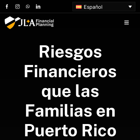
Skip
Español
to
content
Toggle
Naviga
Inicio
Riesgos
Sobre nosotros
Financieros
Servicios
que las
Artículos
Familias en
Contacta con nosotros
Puerto Rico