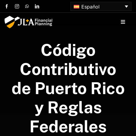
Skip
Español
to
content
Toggle
Naviga
Inicio
Código
Sobre nosotros
Contributivo
Servicios
de Puerto Rico
Artículos
y Reglas
Contacta con nosotros
Federales