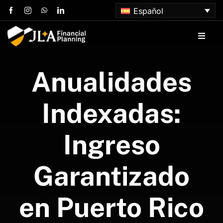
Skip
Español
to
content
Toggle
Naviga
Inicio
Anualidades
Sobre nosotros
Indexadas:
Servicios
Ingreso
Artículos
Garantizado
Contacta con nosotros
en Puerto Rico