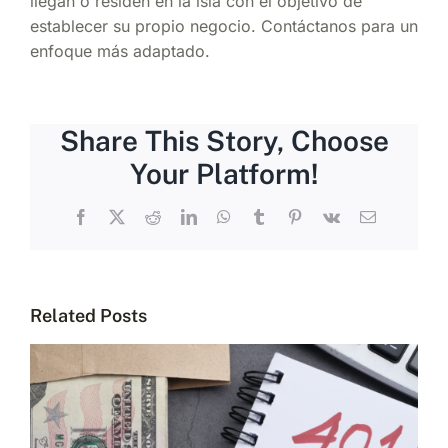
llegan o residen en la isla con el objetivo de
establecer su propio negocio. Contáctanos para un
enfoque más adaptado.
Share This Story, Choose
Your Platform!
Facebook
X
Reddit
LinkedIn
WhatsApp
Tumblr
Pinterest
Vk
Email
Related Posts