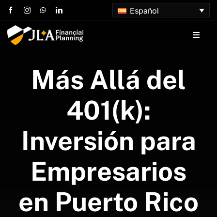
Skip
Español
to
content
Toggle
Naviga
Inicio
Más Allá del
Sobre nosotros
401(k):
Servicios
Inversión para
Artículos
Empresarios
Contacta con nosotros
en Puerto Rico