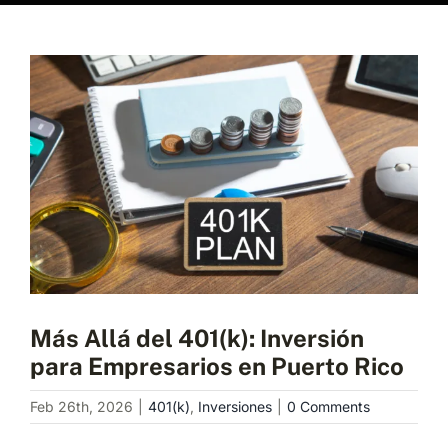
Programa una consulta
View
Larger
Image
Más Allá del 401(k): Inversión
para Empresarios en Puerto Rico
Feb 26th, 2026
|
401(k)
,
Inversiones
|
0 Comments